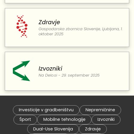
Zdravje
Gospodarska zbornica Slovenije, Ljubljana, 1.
oktober 2025
Izvozniki
Na Delo.si - 29. september 2025
Investicije v gradbeništvu
Nepremičnine
Šport
Mobilne tehnologije
Izvozniki
Dual-Use Slovenija
Zdravje